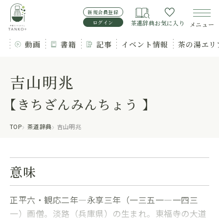
新規会員登録
ログイン
茶道辞典
お気に入り
メニュー
動画
書籍
記事
イベント情報
茶の湯エリ
吉山明兆
【きちざんみんちょう 】
TOP
茶道辞典
吉山明兆
意味
正平六・観応二年―永享三年（一三五一―一四三
一）画僧。淡路（兵庫県）の生まれ。東福寺の大道