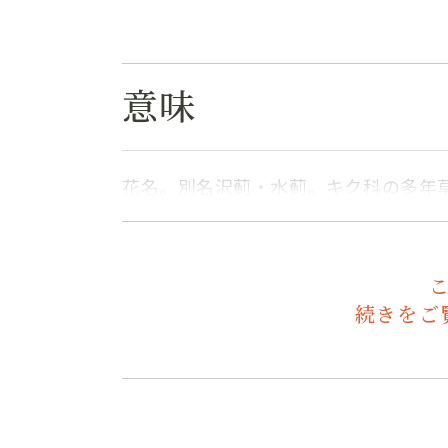
意味
花名。別名沢薊・水薊。キク科の多年
続きをご