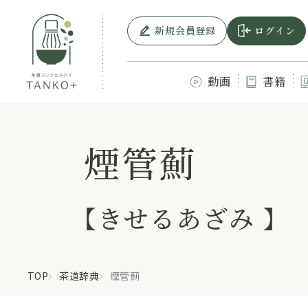
新規会員登録
ログイン
動画
書籍
煙管薊
【きせるあざみ 】
TOP
茶道辞典
煙管薊