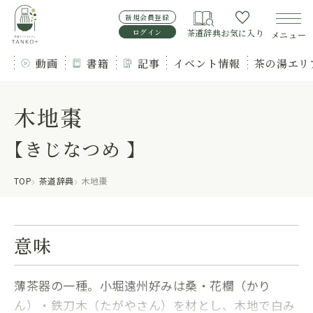
新規会員登録
ログイン
茶道辞典
お気に入り
メニュー
動画
書籍
記事
イベント情報
茶の湯エリ
木地棗
【きじなつめ 】
TOP
茶道辞典
木地棗
意味
薄茶器の一種。小堀遠州好みは桑・花櫚（かり
ん）・鉄刀木（たがやさん）を材とし、木地で白み