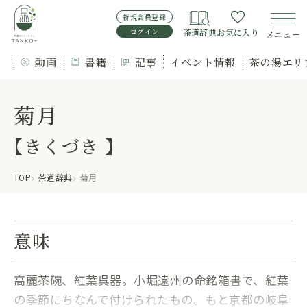
新規会員登録
ログイン
茶道辞典
お気に入り
メニュー
動画
書籍
記事
イベント情報
茶の湯エリ
菊月
【きくづき 】
TOP
茶道辞典
菊月
意味
高麗茶碗、紅葉呉器。小堀遠州の命銘箱書で、紅葉
の季節にちなんで付けられたもの。もと京都の岐阜