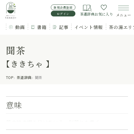
新規会員登録
ログイン
茶道辞典
お気に入り
メニュー
動画
書籍
記事
イベント情報
茶の湯エリ
聞茶
【ききちゃ 】
TOP
茶道辞典
聞茶
意味
茶の味の喫み分けをいう。利茶とも書く。