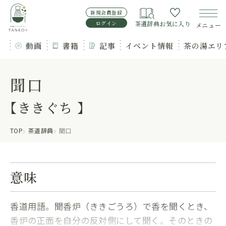
新規会員登録
ログイン
茶道辞典
お気に入り
メニュー
動画
書籍
記事
イベント情報
茶の湯エリ
聞口
【ききぐち 】
TOP
茶道辞典
聞口
意味
香道用語。聞香炉（ききごうろ）で香を聞くとき、
香炉の正面を自分の反対側にして聞く。そのときの