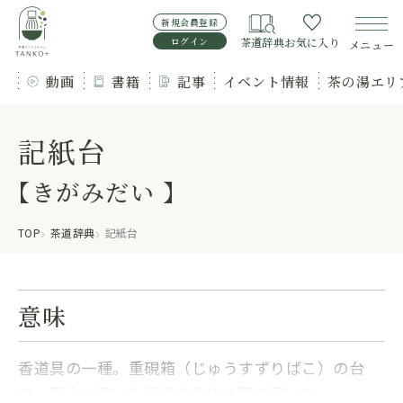
新規会員登録
ログイン
茶道辞典
お気に入り
メニュー
動画
書籍
記事
イベント情報
茶の湯エリ
記紙台
【きがみだい 】
TOP
茶道辞典
記紙台
意味
香道具の一種。重硯箱（じゅうすずりばこ）の台
で、答えを書いた記紙を集める際に用いる。