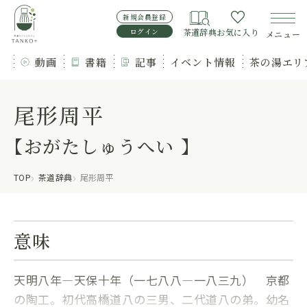
新規会員登録
ログイン
茶道辞典
お気に入り
メニュー
動画
書籍
記事
イベント情報
茶の湯エリ
尾形周平
【おがたしゅうへい 】
TOP
茶道辞典
尾形周平
意味
天明八年―天保十年（一七八八―一八三九） 京都
の陶工。初代高橋道八の三男、二代道八の弟。幼名