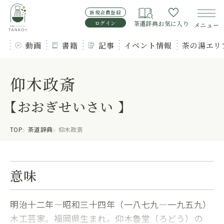
新規会員登録
ログイン
茶道辞典
お気に入り
メニュー
動画
書籍
記事
イベント情報
茶の湯エリ
仰木政斎
【おおぎせいさい 】
TOP
茶道辞典
仰木政斎
意味
明治十二年―昭和三十四年（一八七九―一九五九）
木工芸家。福岡県生まれ。仰木魯堂（ろどう）の