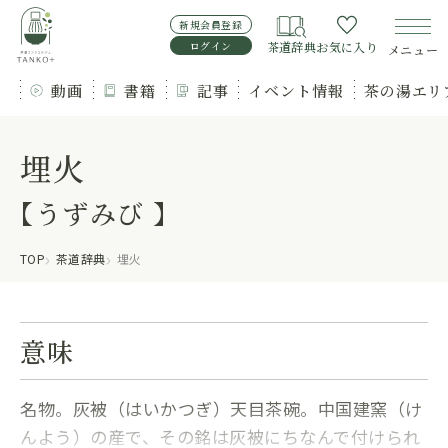
新規会員登録
ログイン
茶道辞典
お気に入り
メニュー
動画
書籍
記事
イベント情報
茶の湯エリ
埋火
【うずみび 】
TOP
茶道辞典
埋火
意味
名物。灰被（はいかつぎ）天目茶碗。中国建窯（け
んよう）の産で、その銘は灰被にちなんで付けられ