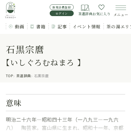
新規会員登録
ログイン
茶道辞典
お気に入り
メニュー
動画
書籍
記事
イベント情報
茶の湯エリ
石黒宗麿
【いしぐろむねまろ 】
TOP
茶道辞典
石黒宗麿
意味
明治二十六年―昭和四十三年（一八九三―一九六
八） 陶芸家。富山県に生まれ、昭和十一年、京都