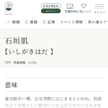
新規会員登録
ログイン
茶道辞典
お気に入り
メニュー
動画
書籍
記事
イベント情報
茶の湯エリ
石垣肌
【いしがきはだ 】
TOP
茶道辞典
石垣肌
意味
釜の肌の一種。辻与次郎にはじまるといわれ、石垣
のような荒々しい肌合いに仕上げられているものを