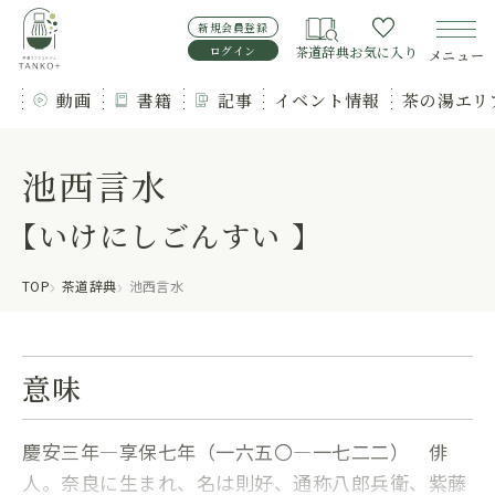
新規会員登録
ログイン
茶道辞典
お気に入り
メニュー
動画
書籍
記事
イベント情報
茶の湯エリ
池西言水
【いけにしごんすい 】
TOP
茶道辞典
池西言水
意味
慶安三年―享保七年（一六五〇―一七二二） 俳
人。奈良に生まれ、名は則好、通称八郎兵衛、紫藤