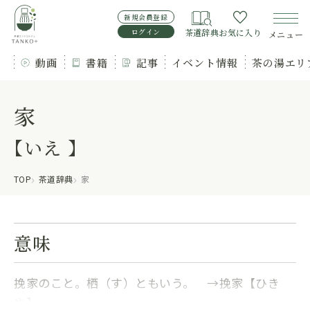
新規会員登録
ログイン
茶道辞典
お気に入り
メニュー
動画
書籍
記事
イベント情報
茶の湯エリ
家
【いえ 】
TOP
茶道辞典
家
意味
挽家のこと。栖（す）ともいう。 →挽家【ひき
や】