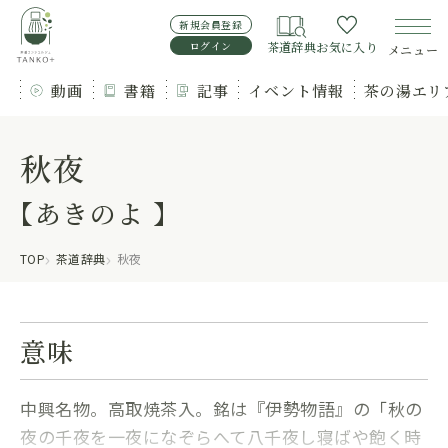
新規会員登録
ログイン
茶道辞典
お気に入り
メニュー
動画
書籍
記事
イベント情報
茶の湯エリ
秋夜
【あきのよ 】
TOP
茶道辞典
秋夜
意味
中興名物。高取焼茶入。銘は『伊勢物語』の「秋の
夜の千夜を一夜になぞらへて八千夜し寝ばや飽く時