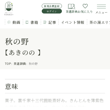
新規会員登録
ログイン
茶道辞典
お気に入り
メニュー
動画
書籍
記事
イベント情報
茶の湯エリ
秋の野
【あきのの 】
TOP
茶道辞典
秋の野
意味
菓子。裏千家十三代圓能斎好み。きんとんを薄紫色
と黄色の染分けにして、中に小倉餡を包む。