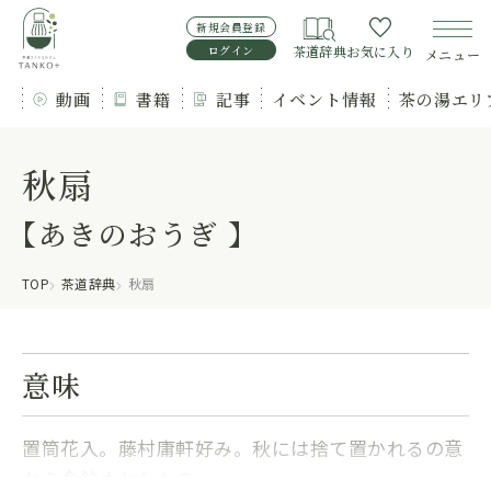
新規会員登録
ログイン
茶道辞典
お気に入り
メニュー
動画
書籍
記事
イベント情報
茶の湯エリ
秋扇
【あきのおうぎ 】
TOP
茶道辞典
秋扇
意味
置筒花入。藤村庸軒好み。秋には捨て置かれるの意
から命銘されたもの。