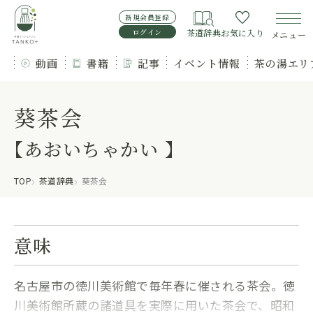
新規会員登録
ログイン
茶道辞典
お気に入り
メニュー
動画
書籍
記事
イベント情報
茶の湯エリ
葵茶会
【あおいちゃかい 】
TOP
茶道辞典
葵茶会
意味
名古屋市の徳川美術館で毎年春に催される茶会。徳
川美術館所蔵の諸道具を実際に用いた茶会で、昭和