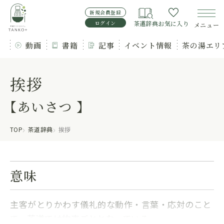
新規会員登録
ログイン
茶道辞典
お気に入り
メニュー
動画
書籍
記事
イベント情報
茶の湯エリ
挨拶
【あいさつ 】
TOP
茶道辞典
挨拶
意味
主客がとりかわす儀礼的な動作・言葉・応対のこと
で、茶道では約束ごととなっている。