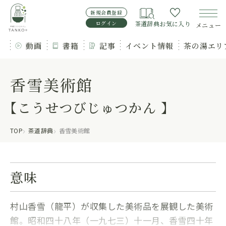
新規会員登録
ログイン
茶道辞典
お気に入り
メニュー
動画
書籍
記事
イベント情報
茶の湯エリ
香雪美術館
【こうせつびじゅつかん 】
TOP
茶道辞典
香雪美術館
意味
村山香雪（龍平）が収集した美術品を展観した美術
館。昭和四十八年（一九七三）十一月、香雪四十年