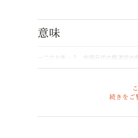
意味
一二六七年―？ 中国元代の臨済宗の
続きをご