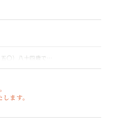
三五〇）八十四歳で…
。
たします。