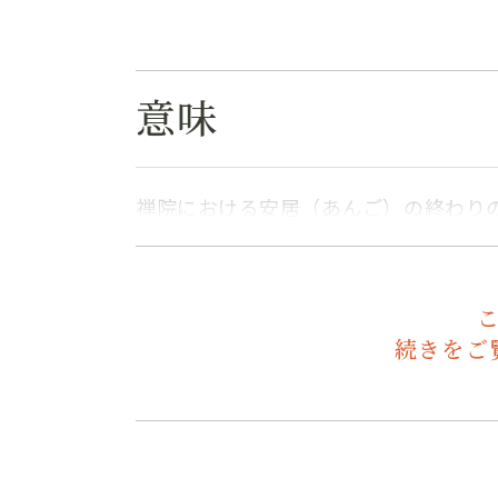
意味
禅院における安居（あんご）の終わり
続きをご