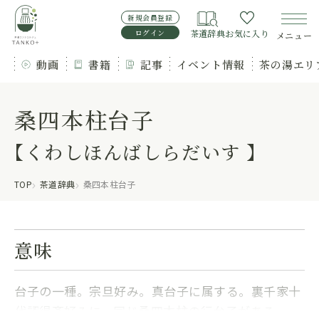
新規会員登録
ログイン
茶道辞典
お気に入り
メニュー
動画
書籍
記事
イベント情報
茶の湯エリ
桑四本柱台子
【くわしほんばしらだいす 】
TOP
茶道辞典
桑四本柱台子
意味
台子の一種。宗旦好み。真台子に属する。裏千家十
代認得斎好みに、同じ桑四本柱の行台子がある。