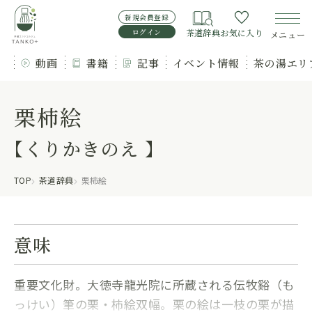
新規会員登録
ログイン
茶道辞典
お気に入り
メニュー
動画
書籍
記事
イベント情報
茶の湯エリ
栗柿絵
【くりかきのえ 】
TOP
茶道辞典
栗柿絵
意味
重要文化財。大徳寺龍光院に所蔵される伝牧谿（も
っけい）筆の栗・柿絵双幅。栗の絵は一枝の栗が描