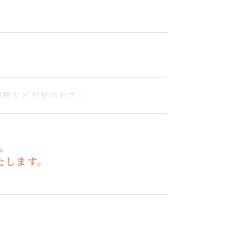
初風などが知られて…
。
たします。