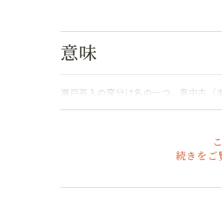
意味
瀬戸茶入の窯分け名の一つ。真中古（
続きをご