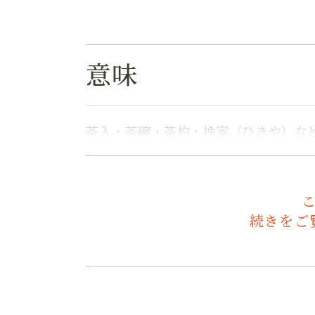
意味
茶入・茶碗・茶杓・挽家（ひきや）な
続きをご