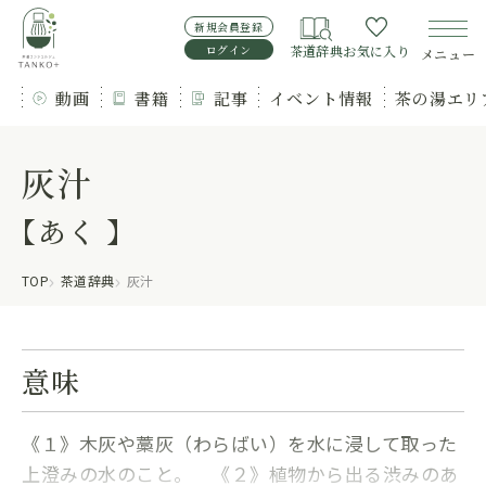
新規会員登録
ログイン
茶道辞典
お気に入り
メニュー
動画
書籍
記事
イベント情報
茶の湯エリ
灰汁
【あく 】
TOP
茶道辞典
灰汁
意味
《１》木灰や藁灰（わらばい）を水に浸して取った
上澄みの水のこと。 《２》植物から出る渋みのあ