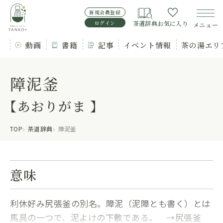
新規会員登録
ログイン
茶道辞典
お気に入り
メニュー
動画
書籍
記事
イベント情報
茶の湯エリ
障泥釜
【あおりがま 】
TOP
茶道辞典
障泥釜
意味
利休好み尻張釜の別名。障泥（泥障とも書く）とは
馬具の一つで、泥よけの下敷である。 →尻張釜